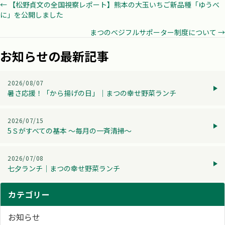
Posts
← 【松野貞文の全国視察レポート】熊本の大玉いちご新品種「ゆうべ
に」を公開しました
navigation
まつのべジフルサポーター制度について →
お知らせの最新記事
2026/08/07
暑さ応援！「から揚げの日」│まつの幸せ野菜ランチ
2026/07/15
5Ｓがすべての基本 ～毎月の一斉清掃～
2026/07/08
七夕ランチ│まつの幸せ野菜ランチ
カテゴリー
お知らせ