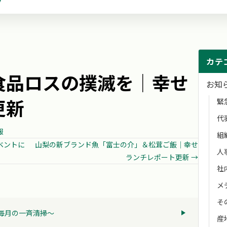
カテ
食品ロスの撲滅を│幸せ
お知
更新
緊
代
報
組
ベントに
山梨の新ブランド魚「富士の介」＆松茸ご飯│幸せ
人
ランチレポート更新 →
社
メ
そ
～毎月の一斉清掃～
産