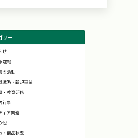
ゴリー
らせ
急速報
表の活動
織戦略・新規事業
事・教育研修
内行事
ディア関連
の他
地・商品状況