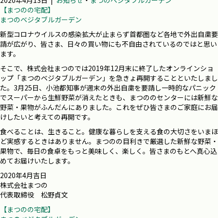
2020年4月13日
|
お知らせ
・
まつのベジタブルガーデン
【まつのの宅配】
まつのベジタブルガーデン
新型コロナウイルスの感染拡大が止まらず首都圏など各地で外出自粛要
請が広がり、皆さま、日々の買い物にも不自由されているのではと思い
ます。
そこで、株式会社まつのでは2019年12月末に終了したオンラインショ
ップ「まつのベジタブルガーデン」を急きょ再開することといたしまし
た。3月25日、小池都知事が週末の外出自粛を要請し一時的なパニック
でスーパーから生鮮野菜が消えたときも、まつののセンターには新鮮な
野菜・果物がふんだんにありました。これをぜひ皆さまのご家庭にお届
けしたいと考えての再開です。
食べることは、生きること。健康な暮らしを支える食の大切さをいまほ
ど実感するときはありません。まつのの目利きで厳選した新鮮な野菜・
果物で、毎日の食卓をもっと美味しく、楽しく。皆さまのもとへ真心込
めてお届けいたします。
2020年4月吉日
株式会社まつの
代表取締役 松野貞文
【まつのの宅配】