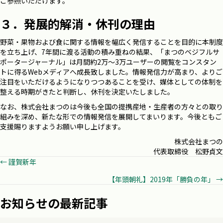
ご参照いただけます。
３．発展的解消・休刊の理由
野菜・果物および食に関する情報を幅広く発信することを目的に本制度
を立ち上げ、7年間に渡る活動の積み重ねの結果、「まつのベジフルサ
ポータージャーナル」は月間約2万～3万ユーザーの閲覧をコンスタン
トに得るWebメディアへ成長致しました。情報発信力が高まり、よりご
注目をいただけるようになりつつあることを受け、媒体としての体制を
整える時期がきたと判断し、休刊を決定いたしました。
なお、株式会社まつのは今後も全国の提携産地・生産者の方々との取り
組みを深め、新たな形での情報発信を展開してまいります。今後ともご
支援賜りますようお願い申し上げます。
株式会社まつの
代表取締役 松野貞文
Posts
← 謹賀新年
【年頭朝礼】2019年「勝負の年」 →
navigation
お知らせの最新記事