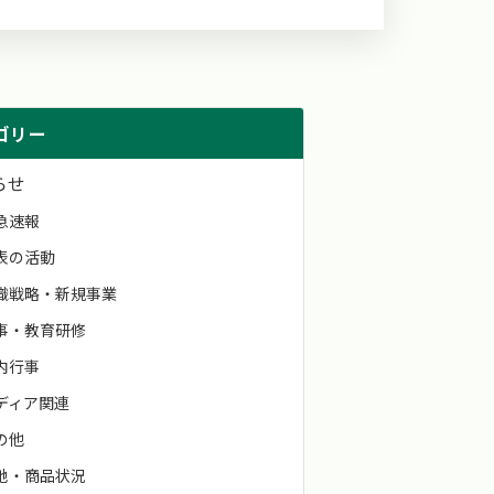
ゴリー
らせ
急速報
表の活動
織戦略・新規事業
事・教育研修
内行事
ディア関連
の他
地・商品状況