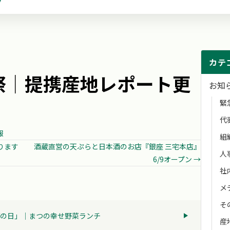
カテ
祭│提携産地レポート更
お知
緊
代
報
組
ります
酒蔵直営の天ぷらと日本酒のお店『銀座 三宅本店』
人
6/9オープン →
社
メ
そ
の日」│まつの幸せ野菜ランチ
産