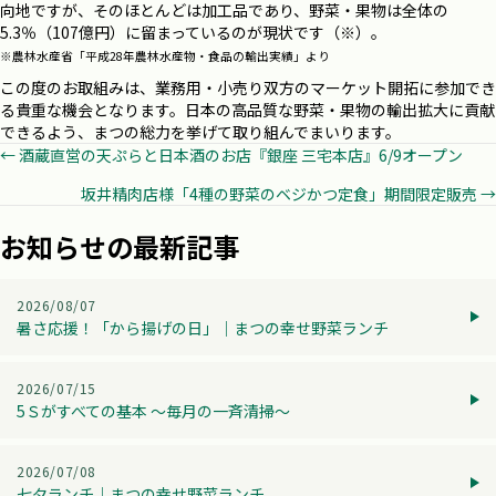
向地ですが、そのほとんどは加工品であり、野菜・果物は全体の
5.3％（107億円）に留まっているのが現状です（※）。
※農林水産省「平成28年農林水産物・食品の輸出実績」より
この度のお取組みは、業務用・小売り双方のマーケット開拓に参加でき
る貴重な機会となります。日本の高品質な野菜・果物の輸出拡大に貢献
できるよう、まつの総力を挙げて取り組んでまいります。
Posts
← 酒蔵直営の天ぷらと日本酒のお店『銀座 三宅本店』6/9オープン
坂井精肉店様「4種の野菜のベジかつ定食」期間限定販売 →
navigation
お知らせの最新記事
2026/08/07
暑さ応援！「から揚げの日」│まつの幸せ野菜ランチ
2026/07/15
5Ｓがすべての基本 ～毎月の一斉清掃～
2026/07/08
七夕ランチ│まつの幸せ野菜ランチ