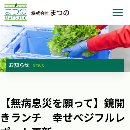
ホーム
事業紹介
会社紹介
ニュース
お知らせ
NEWS
お問い合わせ
採用・応募
【無病息災を願って】鏡開
きランチ│幸せべジフルレ