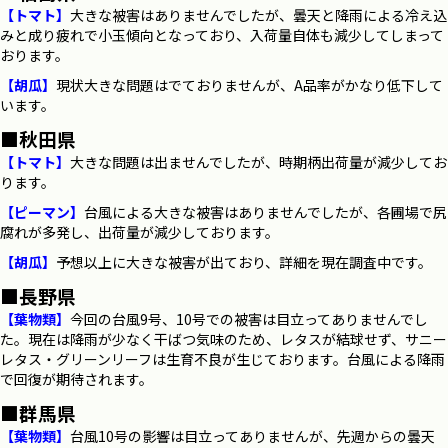
【トマト】
大きな被害はありませんでしたが、曇天と降雨による冷え込
みと成り疲れで小玉傾向となっており、入荷量自体も減少してしまって
おります。
【胡瓜】
現状大きな問題はでておりませんが、A品率がかなり低下して
います。
■秋田県
【トマト】
大きな問題は出ませんでしたが、時期柄出荷量が減少してお
ります。
【ピーマン】
台風による大きな被害はありませんでしたが、各圃場で尻
腐れが多発し、出荷量が減少しております。
【胡瓜】
予想以上に大きな被害が出ており、詳細を現在調査中です。
■長野県
【葉物類】
今回の台風9号、10号での被害は目立ってありませんでし
た。現在は降雨が少なく干ばつ気味のため、レタスが結球せず、サニー
レタス・グリーンリーフは生育不良が生じております。台風による降雨
で回復が期待されます。
■群馬県
【葉物類】
台風10号の影響は目立ってありませんが、先週からの曇天