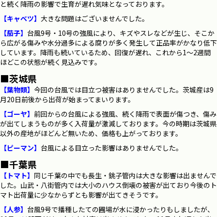
と続く降雨の影響で生育が遅れ気味となっております。
【キャベツ】
大きな問題はございませんでした。
【茄子】
台風9号・10号の強風により、キズやスレなどが生じ、そこか
ら広がる傷みや水分過多による腐りが多く発生して正品率がかなり低下
しています。降雨も続いているため、回復が遅れ、これから1～2週間
ほどこの状態が続く見込みです。
■茨城県
【葉物類】
今回の台風では目立つ被害はありませんでした。茨城産は9
月20日前後から出荷が始まってまいります。
【ゴーヤ】
前回からの台風による強風、続く降雨で表面が傷つき、傷み
が出てしまうものが多く入荷量が激減しております。今の時期は茨城県
以外の産地がほどんど無いため、価格も上がっております。
【ピーマン】
台風による目立った影響はありませんでした。
■千葉県
【トマト】
同じ千葉の中でも長生・銚子管内は大きな影響は出ませんで
した。山武・八街管内では大小のハウス倒壊の被害が出ており今後のト
マト出荷量に少なからずとも影響が出てきそうです。
【人参】
台風9号で播種したての圃場が水に浸かったりもしましたが、