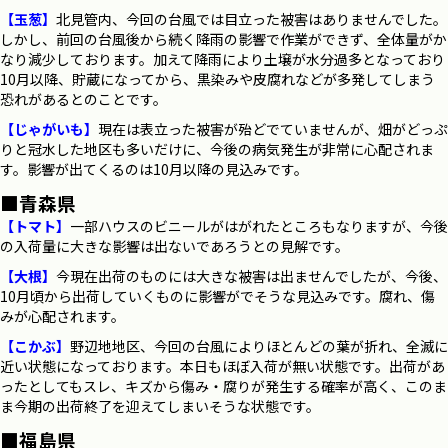
【玉葱】
北見管内、今回の台風では目立った被害はありませんでした。
しかし、前回の台風後から続く降雨の影響で作業ができず、全体量がか
なり減少しております。加えて降雨により土壌が水分過多となっており
10月以降、貯蔵になってから、黒染みや皮腐れなどが多発してしまう
恐れがあるとのことです。
【じゃがいも】
現在は表立った被害が殆どでていませんが、畑がどっぷ
りと冠水した地区も多いだけに、今後の病気発生が非常に心配されま
す。影響が出てくるのは10月以降の見込みです。
■青森県
【トマト】
一部ハウスのビニールがはがれたところもなりますが、今後
の入荷量に大きな影響は出ないであろうとの見解です。
【大根】
今現在出荷のものには大きな被害は出ませんでしたが、今後、
10月頃から出荷していくものに影響がでそうな見込みです。腐れ、傷
みが心配されます。
【こかぶ】
野辺地地区、今回の台風によりほとんどの葉が折れ、全滅に
近い状態になっております。本日もほぼ入荷が無い状態です。出荷があ
ったとしてもスレ、キズから傷み・腐りが発生する確率が高く、このま
ま今期の出荷終了を迎えてしまいそうな状態です。
■福島県