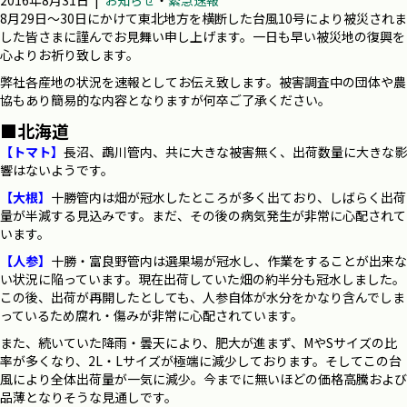
2016年8月31日
|
お知らせ
・
緊急速報
8月29日～30日にかけて東北地方を横断した台風10号により被災されま
した皆さまに謹んでお見舞い申し上げます。一日も早い被災地の復興を
心よりお祈り致します。
弊社各産地の状況を速報としてお伝え致します。被害調査中の団体や農
協もあり簡易的な内容となりますが何卒ご了承ください。
■北海道
【トマト】
長沼、鵡川管内、共に大きな被害無く、出荷数量に大きな影
響はないようです。
【大根】
十勝管内は畑が冠水したところが多く出ており、しばらく出荷
量が半減する見込みです。まだ、その後の病気発生が非常に心配されて
います。
【人参】
十勝・富良野管内は選果場が冠水し、作業をすることが出来な
い状況に陥っています。現在出荷していた畑の約半分も冠水しました。
この後、出荷が再開したとしても、人参自体が水分をかなり含んでしま
っているため腐れ・傷みが非常に心配されています。
また、続いていた降雨・曇天により、肥大が進まず、MやSサイズの比
率が多くなり、2L・Lサイズが極端に減少しております。そしてこの台
風により全体出荷量が一気に減少。今までに無いほどの価格高騰および
品薄となりそうな見通しです。