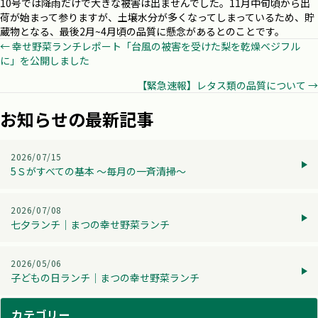
10号では降雨だけで大きな被害は出ませんでした。11月中旬頃から出
荷が始まって参りますが、土壌水分が多くなってしまっているため、貯
蔵物となる、最後2月~4月頃の品質に懸念があるとのことです。
Posts
← 幸せ野菜ランチレポート「台風の被害を受けた梨を乾燥ベジフル
に」を公開しました
navigation
【緊急速報】レタス類の品質について →
お知らせの最新記事
2026/07/15
5Ｓがすべての基本 ～毎月の一斉清掃～
2026/07/08
七夕ランチ│まつの幸せ野菜ランチ
2026/05/06
子どもの日ランチ│まつの幸せ野菜ランチ
カテゴリー