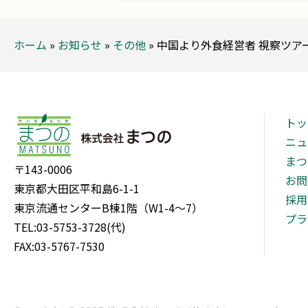
ホーム
»
お知らせ
»
その他
»
中国より外食経営者 視察ツア
トッ
ニュ
まつ
〒143-0006
お問
東京都大田区平和島6-1-1
採用
東京流通センターB棟1階（W1-4～7）
プラ
TEL:03-5753-3728(代)
FAX:03-5767-7530