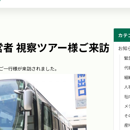
カテ
者 視察ツアー様ご来訪
お知
緊
代
ご一行様が来訪されました。
組
人
社
メ
そ
産