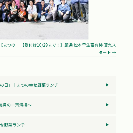
【まつの
【受付は10/29まで！】厳選 松本早生富有柿 販売ス
タート →
の日」│まつの幸せ野菜ランチ
～毎月の一斉清掃～
せ野菜ランチ