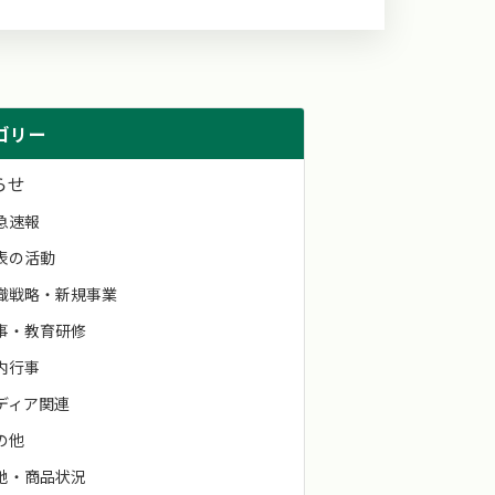
ゴリー
らせ
急速報
表の活動
織戦略・新規事業
事・教育研修
内行事
ディア関連
の他
地・商品状況