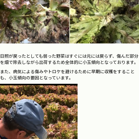
日照が戻ったとしても弱った野菜はすぐには元には戻らず、傷んだ部分
を畑で除去しながら出荷するため全体的に小玉傾向となっております。
また、病気による傷みやトロケを避けるために早期に収穫をすること
も、小玉傾向の要因となっています。
動
画
プ
レ
ー
ヤ
ー