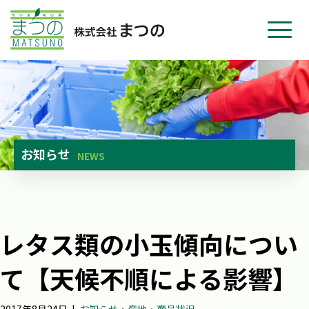
ホーム
事業紹介
会社紹介
ニュース
お知らせ
NEWS
お問い合わせ
採用・応募
レタス類の小玉傾向につい
て【天候不順による影響】