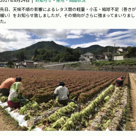
2017年8月24日
|
お知らせ
・
産地・商品状況
先日、天候不順の影響によるレタス類の軽量・小玉・結球不足（巻きが
緩い）をお知らせ致しましたが、その傾向がさらに強まってまいりまし
た。