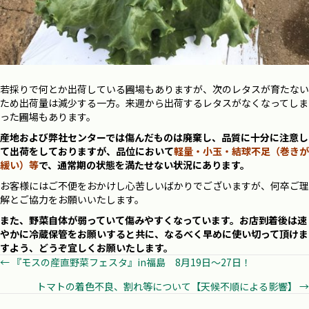
若採りで何とか出荷している圃場もありますが、次のレタスが育たない
ため出荷量は減少する一方。来週から出荷するレタスがなくなってしま
った圃場もあります。
産地および弊社センターでは傷んだものは廃棄し、品質に十分に注意し
て出荷をしておりますが、品位において
軽量・小玉・結球不足（巻きが
緩い）等
で、通常期の状態を満たせない状況にあります。
お客様にはご不便をおかけし心苦しいばかりでございますが、何卒ご理
解とご協力をお願いいたします。
また、野菜自体が弱っていて傷みやすくなっています。お店到着後は速
やかに冷蔵保管をお願いすると共に、なるべく早めに使い切って頂けま
すよう、どうぞ宜しくお願いたします。
Posts
← 『モスの産直野菜フェスタ』in福島 8月19日～27日！
トマトの着色不良、割れ等について【天候不順による影響】 →
navigation