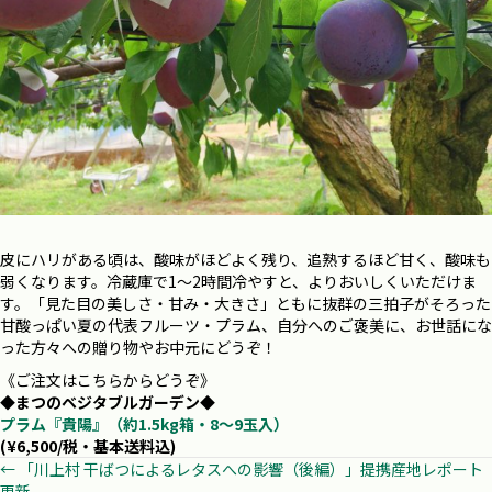
皮にハリがある頃は、酸味がほどよく残り、追熟するほど甘く、酸味も
弱くなります。冷蔵庫で1～2時間冷やすと、よりおいしくいただけま
す。
「見た目の美しさ・甘み・大きさ」ともに抜群の三拍子がそろった
甘酸っぱい夏の代表フルーツ・プラム、
自分へのご褒美に、お世話にな
った方々への贈り物やお中元にどうぞ！
《ご注文はこちらからどうぞ》
◆
まつのベジタブルガーデン
◆
プラム『貴陽』（約1.5kg箱・8～9玉入）
(¥6,500/税・基本送料込)
Posts
← 「川上村 干ばつによるレタスへの影響（後編）」提携産地レポート
更新