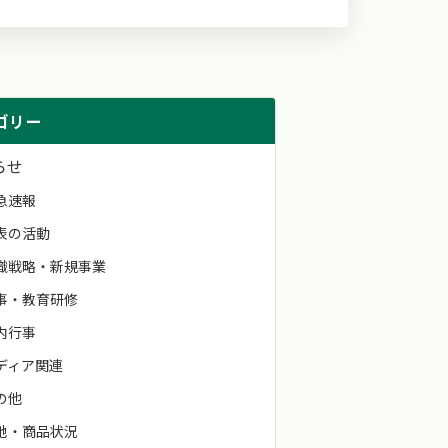
ゴリー
らせ
急速報
表の活動
織戦略・新規事業
事・教育研修
内行事
ディア関連
の他
地・商品状況