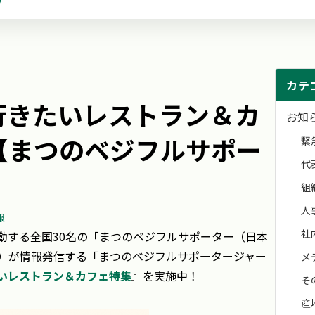
カテ
行きたいレストラン＆カ
お知
【まつのベジフルサポー
緊
代
】
組
人
報
社
動する全国30名の「まつのベジフルサポーター（日本
）が情報発信する「まつのベジフルサポータージャー
メ
いレストラン＆カフェ特集
』を実施中！
そ
産