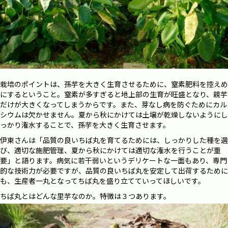
栽培のポイントは、孫芋を大きく生育させるために、窒素肥料を控えめ
にするということ。窒素が多すぎると地上部の生育が旺盛となり、親芋
だけが大きくなってしまうからです。また、芽なし病を防ぐためにカル
シウムは欠かせません。夏から秋にかけては土壌が乾燥しないようにし
っかり潅水することで、孫芋を大きく生育させます。
伊東さんは「品質の良いちば丸を育てるためには、しっかりした種を選
び、適切な施肥管理、夏から秋にかけては適切な潅水を行うことが重
要」と語ります。病気に若干弱いというデリケートな一面もあり、専門
的な技術力が必要ですが、品質の良いちば丸を安定して出荷するために
も、生産者一丸となってちば丸を盛り立てていってほしいです。
ちば丸とはどんな里芋なのか。特徴は３つあります。