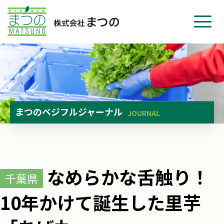
ホーム
事業紹介
会社紹介
ニュース
まつのベジフルジャーナル
JOURNAL
お問い合わせ
採用・応募
なめらかな舌触り！
千葉県
10年かけて誕生した里芋