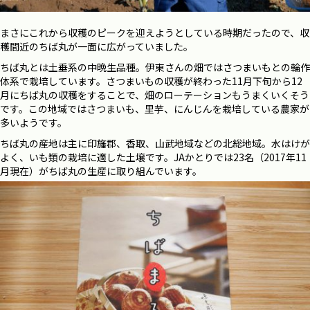
まさにこれから収穫のピークを迎えようとしている時期だったので、収
穫間近のちば丸が一面に広がっていました。
ちば丸とは土垂系の中晩生品種。伊東さんの畑ではさつまいもとの輪作
体系で栽培しています。さつまいもの収穫が終わった11月下旬から12
月にちば丸の収穫をすることで、畑のローテーションもうまくいくそう
です。この地域ではさつまいも、里芋、にんじんを栽培している農家が
多いようです。
ちば丸の産地は主に印旛郡、香取、山武地域などの北総地域。水はけが
よく、いも類の栽培に適した土壌です。JAかとりでは23名（2017年11
月現在）がちば丸の生産に取り組んでいます。