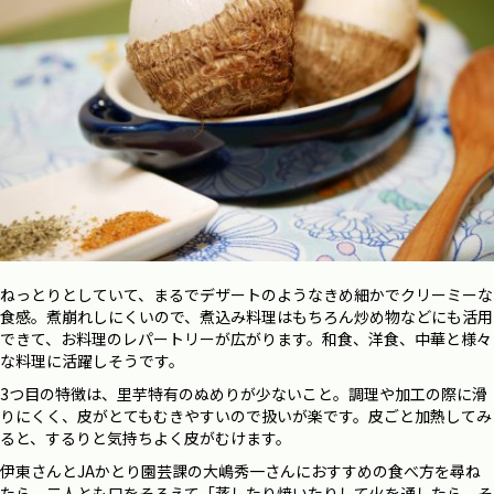
ねっとりとしていて、まるでデザートのようなきめ細かでクリーミーな
食感。煮崩れしにくいので、煮込み料理はもちろん炒め物などにも活用
できて、お料理のレパートリーが広がります。和食、洋食、中華と様々
な料理に活躍しそうです。
3つ目の特徴は、里芋特有のぬめりが少ないこと。調理や加工の際に滑
りにくく、皮がとてもむきやすいので扱いが楽です。皮ごと加熱してみ
ると、するりと気持ちよく皮がむけます。
伊東さんとJAかとり園芸課の大嶋秀一さんにおすすめの食べ方を尋ね
たら、二人とも口をそろえて「蒸したり焼いたりして火を通したら、そ