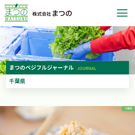
ホーム
事業紹介
会社紹介
ニュース
まつの
ベジフルジャーナル
JOURNAL
お問い合わせ
千葉県
採用・応募
千葉県