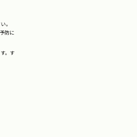
さい。
予防に
ます。す