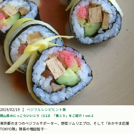
2019/02/19
|
ベジフルレシピヒント集
岡山県のにっこりいいニラ（2.12）「黄ニラ」をご紹介！vol.2
東京都のまつのベジフルサポーター、野菜ソムリエプロ、そして「おかやま応援
TOKYO隊」隊長の増田智子…