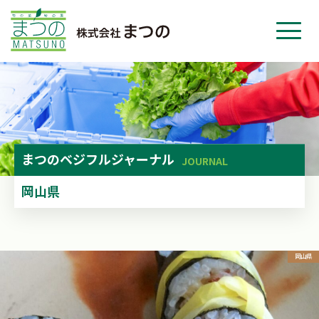
ホーム
事業紹介
会社紹介
ニュース
まつの
ベジフルジャーナル
JOURNAL
お問い合わせ
岡山県
採用・応募
岡山県