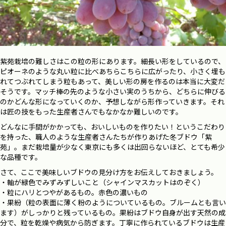
紫苑栽培の難しさはこの粒の形にあります。細長い形をしているので、
ピオーネのような丸い粒に比べあちらこちらに広がったり、小さく埋も
れてつぶれてしまう粒もあって、美しい形の房を作るのは本当に大変だ
そうです。マッチ棒の先のような小さい実のうちから、どちらに伸びる
のかどんな形になっていくのか、予想しながら形作っていきます。それ
は匠の技をもった生産者さんでもなかなか難しいのです。
どんなに手間がかかっても、おいしいものを作りたい！というこだわり
を持った、職人のような生産者さんたちが作りあげた冬ブドウ「紫
苑」。まだ栽培量が少なく東京にも多くは出回らないほど、とても希少
な品種です。
さて、ここで美味しいブドウの見分け方をお伝えしておきましょう。
・軸が緑色でみずみずしいこと（シャインマスカットはのぞく）
・粒にハリとつやがあるもの。赤色の濃いもの
・果紛（粒の表面に薄く粉のようについているもの。ブルームとも言い
ます）がしっかりと残っているもの。果紛はブドウ自身が出す天然の成
分で、粒を乾燥や病気から防ぎます。丁寧に作られているブドウは生産