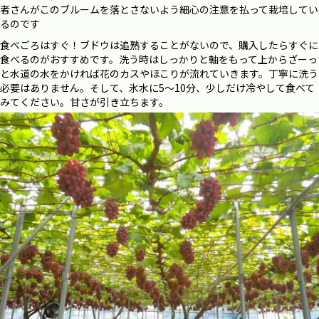
者さんがこのブルームを落とさないよう細心の注意を払って栽培してい
るのです
食べごろはすぐ！ブドウは追熟することがないので、購入したらすぐに
食べるのがおすすめです。洗う時はしっかりと軸をもって上からざーっ
と水道の水をかければ花のカスやほこりが流れていきます。丁寧に洗う
必要はありません。そして、氷水に5～
10
分、少しだけ冷やして食べて
みてください。甘さが引き立ちます。