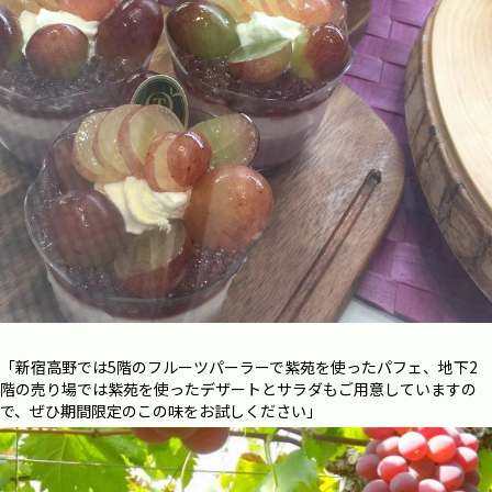
「新宿高野では
5
階のフルーツパーラーで紫苑を使ったパフェ、地下
2
階の売り場では紫苑を使ったデザートとサラダもご用意していますの
で、ぜひ期間限定のこの味をお試しください」