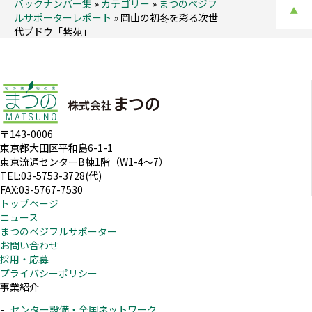
バックナンバー集
»
カテゴリー
»
まつのベジフ
▲
ルサポーターレポート
»
岡山の初冬を彩る次世
代ブドウ「紫苑」
〒143-0006
東京都大田区平和島6-1-1
東京流通センターB棟1階（W1-4～7）
TEL:03-5753-3728(代)
FAX:03-5767-7530
トップページ
ニュース
まつのベジフルサポーター
お問い合わせ
採用・応募
プライバシーポリシー
事業紹介
センター設備・全国ネットワーク