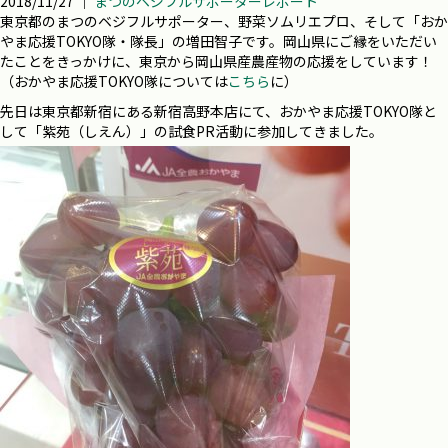
2018/11/27 ｜
まつのベジフルサポーターレポート
東京都のまつのベジフルサポーター、野菜ソムリエプロ、そして「おか
やま応援
TOKYO
隊・隊長」の増田智子です。岡山県にご縁をいただい
たことをきっかけに、東京から岡山県産農産物の応援をしています！
（おかやま応援
TOKYO
隊については
こちら
に）
先日は東京都新宿にある新宿高野本店にて、おかやま応援
TOKYO
隊と
して「紫苑（しえん）」の試食
PR
活動に参加してきました。