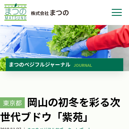
ホーム
事業紹介
会社紹介
ニュース
まつのベジフルジャーナル
JOURNAL
お問い合わせ
採用・応募
岡山の初冬を彩る次
東京都
世代ブドウ「紫苑」