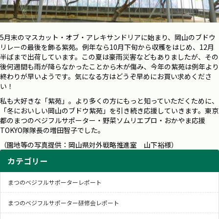
5月末のマスカット・オブ・アレキサンドリアに始まり、岡山のブドウ
リレーの最後を飾る紫苑。例年なら
10
月下旬から収穫をはじめ、
12
月
半ばまで出荷しています。この夏は豪雨災害などもありましたが、その
後何週間も雨が降らなかったことから木が傷み、今年の紫苑は例年より
終わりが早いようです。気になる方はどうぞ早めにお買い求めくださ
い！
私も大好きな「紫苑」。より多くの方にもっと知っていただくために、
「冬においしい岡山のブドウ紫苑」を引き続き応援していきます。東京
都のまつのベジフルサポーター・野菜ソムリエプロ・おかやま応援
TOKYO隊隊長の増田智子でした。
（園地等の写真提供：岡山県対外戦略推進室 山下裕様）
カテゴリー
まつのベジフルサポーターレポート
まつのベジフルサポーター研修会レポート