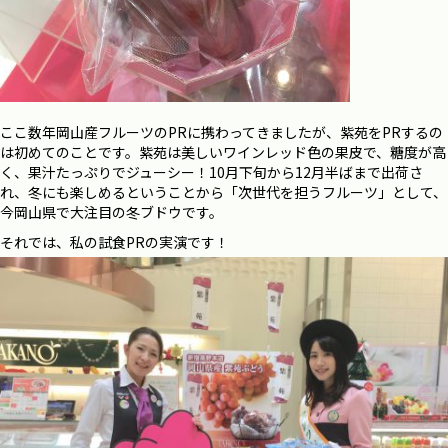
ここ数年岡山産フルーツのPRに携わってきましたが、紫苑をPRするの
は初めてのことです。
紫苑は美しいワインレッド色の果皮で、糖度が高
く、果汁たっぷりでジューシー！
10
月下旬から
12
月半ばまで出荷さ
れ、冬にも楽しめるということから「次世代を担うフルーツ」として、
今岡山県で大注目の冬ブドウです。
それでは、私の試食PRの実演です！