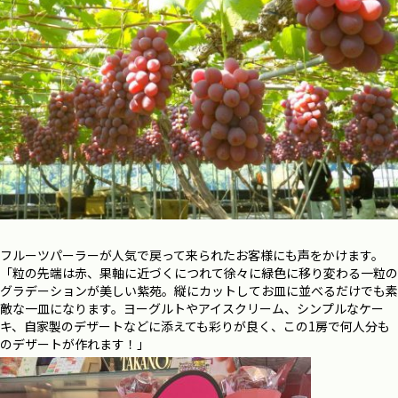
フルーツパーラーが人気で戻って来られたお客様にも声をかけます。
「
粒の先端は赤、果軸に近づくにつれて徐々に緑色に移り変わる一粒の
グラデーションが
美しい紫苑。
縦にカットしてお皿に並べるだけでも素
敵な一皿になります。ヨーグルトやアイスクリーム、シンプルなケー
キ、自家製のデザートなどに添えても彩りが良く、この1房で何人分も
のデザートが作れます！」