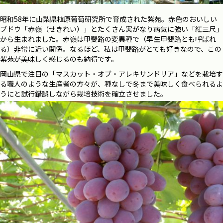
昭和58年に山梨県植原葡萄研究所で育成された紫苑。赤色のおいしい
ブドウ「赤嶺（せきれい）」とたくさん実がなり病気に強い「紅三尺」
から生まれました。赤嶺は甲斐路の変異種で（早生甲斐路とも呼ばれ
る）非常に近い関係。なるほど、私は甲斐路がとても好きなので、この
紫苑が美味しく感じるのも納得です。
岡山県で注目の「マスカット・オブ・アレキサンドリア」などを栽培す
る職人のような生産者の方々が、種なしで冬まで美味しく食べられるよ
うにと試行錯誤しながら栽培技術を確立させました。