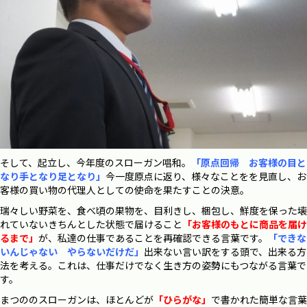
そして、起立し、今年度のスローガン唱和。
「原点回帰 お客様の目と
なり手となり足となり」
今一度原点に返り、様々なことをを見直し、お
客様の買い物の代理人としての使命を果たすことの決意。
瑞々しい野菜を、食べ頃の果物を、目利きし、梱包し、鮮度を保った壊
れていないきちんとした状態で届けること
「お客様のもとに商品を届け
るまで」
が、私達の仕事であることを再確認できる言葉です。
「できな
いんじゃない やらないだけだ」
出来ない言い訳をする頭で、出来る方
法を考える。これは、仕事だけでなく生き方の姿勢にもつながる言葉で
す。
まつののスローガンは、
ほとんどが
「ひらがな」
で書かれた簡単な言葉