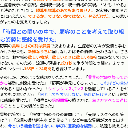
生産者表示への挑戦。全国統一規格・統一価格の実現。どれも「やる」
と決めたときには、
勝算も採算のあてもありません。
お客様が求めるこ
とに応えたい。
できるか、できないかではない。やるだけだ。
この思い
がまつのを支えてきました。
「時間との闘いの中で、
顧客のことを考えて取り組
む姿勢に感銘を受けた」
野菜の
美味しさの8割は鮮度
で決まります。生産者の方々が愛情と手を
かけた野菜も、
新鮮なうちに
届けなければその価値は伝わらない。さら
には、お客様の
欲しい物が
、
欲
しいとき
に
欲
しい場所
に届かなくてはい
けない。そのため、流通の現場は
1
分
1秒
を争う時間との闘い。まつの
のセンターは
365日・24時間
動き続けています。
そのほか、次のような感想をいただきました。「
業界の常識を疑ってか
かる
姿勢に刺激を受けた」「野菜が手元にくるまでに、
これほどの苦労
があると思わなかった」「
クイックレスポンス
を徹底していることをゼ
ミでも見習いたい」「
何としても欠品しない、絶対に届ける
という態勢
に感銘を受けた」「相手との
信頼関係
の築き方は、
生き方すべてに通じ
る
こととして大切だと思った」
質疑応答では、「植物工場の今後の展開は？」「天候リスクへの対策
は？」「企業の農地所有をどう見る？」など率直な質問が次々と出さ
れ、
今という機会を逃さない、学びに意欲的な姿勢
に、私達も教えられ