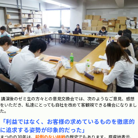
講演後のゼミ生の方々との意見交換会では、次のようなご意見、感想
をいただき、私達にとっても自社を改めて客観視できる機会になりまし
た。
「利益ではなく、お客様の求めているものを徹底的
に追求する姿勢が印象的だった」
まつのの30年は、
前例のない挑戦
の歴史でもあります
。
原産地表示、