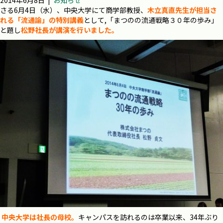
2014年6月8日
|
お知らせ
さる6月4日（水）、中央大学にて商学部教授、
木立真直先生が担当さ
れる
「流通論」の特別講義
として,
「まつのの流通戦略３０年の歩み」
と題し
松野社長が講演を行いました。
中央大学は社長の母校
。
キャンパスを訪れるのは卒業以来、34年ぶり