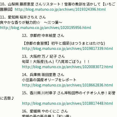
10、山梨県 藤原恵里 さんリスタート！雪害の教訓を活かして【いちご
園藤田】
http://blog.matuno.co.jp/archives/1019324396.html
11、愛知県 桜井さちえ さん
爽やかな香りが魅力的☆ ～三つ葉～
http://blog.matuno.co.jp/archives/1020195956.html
12、京都府 中本絵里 さん
【京都の食習慣】初午と畑菜(はつうまとはたけな)
http://blog.matuno.co.jp/archives/1019817339.html
13、大阪府 万ノ 記子 さん
旬菜！大阪産(もん)『八尾若ごぼう』！！
http://blog.matuno.co.jp/archives/1020083072.html
14、兵庫県 坂田里恵 さん
小豆島の国産オリーブをレポート
http://blog.matuno.co.jp/archives/1018662836.html
15、香川県 川村章子 さん岸和田市のイチオシ人参！彩誉
に舌鼓♪
http://blog.matuno.co.jp/archives/1018817448.html
16、愛媛県 やのくにこ さん
愛媛の苺の新品種♪「紅い雫」