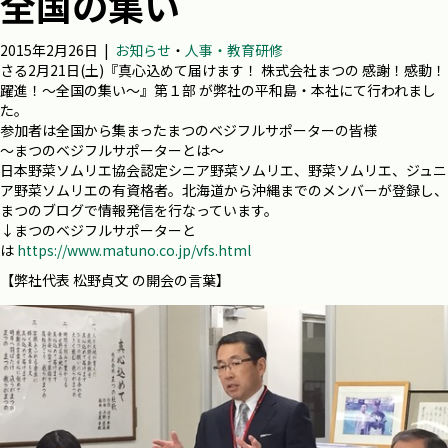
全国の集い
2015年2月26日
|
お知らせ
・
人事・教育研修
さる2月21日(土)『真心込めて届けます！ 株式会社まつの 感謝！感動！
躍進！〜全国の集い〜』第１部 が弊社の平和島・本社にて行われまし
た。
参加者は全国から集まったまつのベジフルサポーターの皆様
〜まつのベジフルサポーターとは〜
日本野菜ソムリエ協会認定シニア野菜ソムリエ、野菜ソムリエ、ジュニ
ア野菜ソムリエの有資格者。北海道から沖縄までのメンバーが登録し、
まつのブログで情報発信を行なっています。
↓まつのベジフルサポーターと
は
https://www.matuno.co.jp/vfs.html
【弊社代表 松野貞文 の開会の言葉】