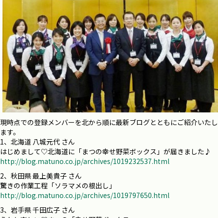
現時点での登録メンバーを北から順に最新ブログとともにご紹介いたし
ます。
1、北海道 八城元代 さん
はじめまして♡北海道に「まつの幸せ野菜ボックス」が届きました♪
http://blog.matuno.co.jp/archives/1019232537.html
2、秋田県 最上美貴子 さん
驚きの作業工程「ソラマメの根出し」
http://blog.matuno.co.jp/archives/1019797650.html
3、岩手県 千田広子 さん