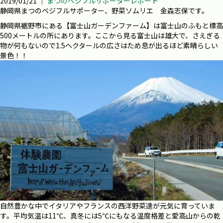
2019/01/21 ｜
まつのベジフルサポーターレポート
静岡県まつのベジフルサポーター、野菜ソムリエ 金森志保です。
静岡県裾野市にある【富士山ガーデンファーム】は富士山のふもと標高
500メートルの所にあります。ここから見る富士山は雄大で、さえぎる
物が何もないので1.5ヘクタールの広さはため息が出るほど素晴らしい
景色！！
自然豊かな中でイタリアやフランスの西洋野菜達が元気に育っていま
す。平均気温は11℃、真冬には5℃にもなる温度格差と愛高山からの乾