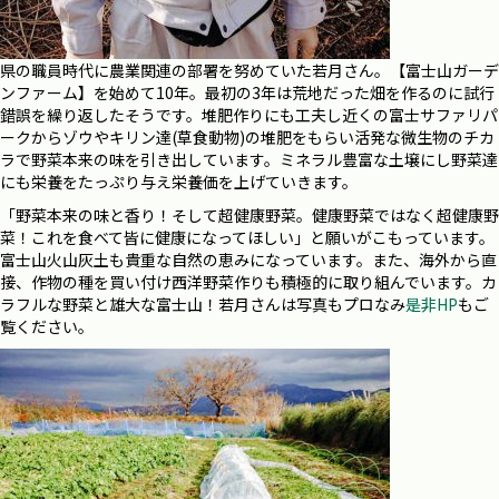
県の職員時代に農業関連の部署を努めていた若月さん。【富士山ガーデ
ンファーム】を始めて10年。最初の3年は荒地だった畑を作るのに試行
錯誤を繰り返したそうです。堆肥作りにも工夫し近くの富士サファリパ
ークからゾウやキリン達(草食動物)の堆肥をもらい活発な微生物のチカ
ラで野菜本来の味を引き出しています。ミネラル豊富な土壌にし野菜達
にも栄養をたっぷり与え栄養価を上げていきます。
「野菜本来の味と香り！そして超健康野菜。健康野菜ではなく超健康野
菜！これを食べて皆に健康になってほしい」と願いがこもっています。
富士山火山灰土も貴重な自然の恵みになっています。また、海外から直
接、作物の種を買い付け西洋野菜作りも積極的に取り組んでいます。カ
ラフルな野菜と雄大な富士山！若月さんは写真もプロなみ
是非HP
もご
覧ください。