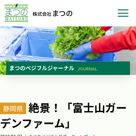
ホーム
事業紹介
会社紹介
ニュース
まつのベジフルジャーナル
JOURNAL
お問い合わせ
採用・応募
絶景！「富士山ガー
静岡県
デンファーム」