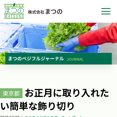
ホーム
事業紹介
会社紹介
ニュース
まつのベジフルジャーナル
JOURNAL
お問い合わせ
採用・応募
お正月に取り入れた
東京都
い簡単な飾り切り