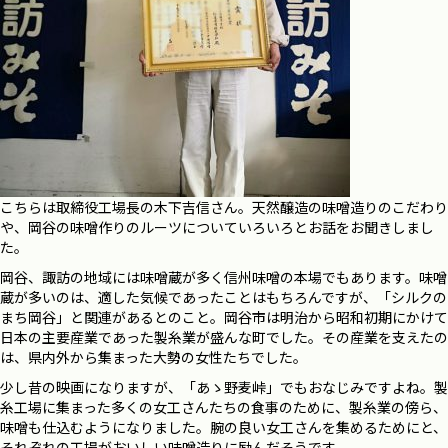
こちらは取締役工場長の木下吉信さん。天然醸造の味噌造りのこだわり
や、岡谷の味噌作りのルーツについていろいろとお話をお聞きしまし
た。
岡谷、諏訪の地域には味噌蔵が多く信州味噌の本場でもあります。味噌
蔵が多いのは、適した気候であったことはもちろんですが、「シルクの
まち岡谷」と関連があるとのこと。岡谷市は
明治から昭和初期にかけて
日本の主要産業であった製糸業が盛んな町でした。その産業を支えたの
は、県内外から集まった大勢の女性たちでした。
少し昔の映画になりますが、「あゝ野麦峠」でもおなじみですよね。製
糸工場に集まった多くの女工さん
たちの食事のために、製糸業の傍ら、
味噌も仕込むようになりました。腕の良い女工さんを集めるためにと、
それぞれの工場がおいしい味噌造りに励んだそうです。