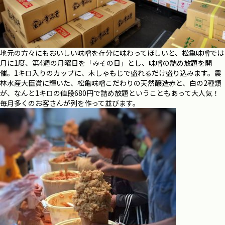
地元の方々にもおいしい味噌を存分に味わってほしいと、松亀味噌では
月に1度、第4週の月曜日を「みその日」とし、味噌の詰め放題を開
催。1キロ入りのカップに、木しゃもじで盛れるだけ盛り込みます。農
林水産大臣賞に輝いた、松亀味噌こだわりの
天然醸造赤と、白の2種類
が、なんと1キロの値段680円で詰め放題ということもあって大人気！
毎月多くのお客さんが列を作って並びます。