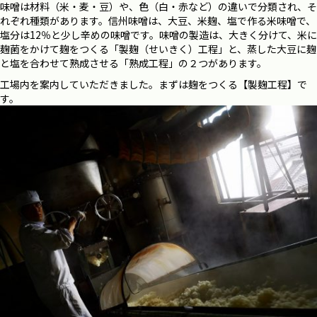
味噌は材料（米・麦・豆）や、色（白・赤など）の違いで分類され、そ
れぞれ種類があります。信州味噌は、大豆、米麹、塩で作る米味噌で、
塩分は12％と少し辛めの味噌です。味噌の製造は、大きく分けて、米に
麹菌をかけて麹をつくる「製麹
（せいきく）
工程」と、
蒸した大豆に麹
と塩を合わせて熟成させる
「熟成工程」の２つ
があります。
工場内を案内していただきました。まずは麹をつくる【製麹工程】で
す。