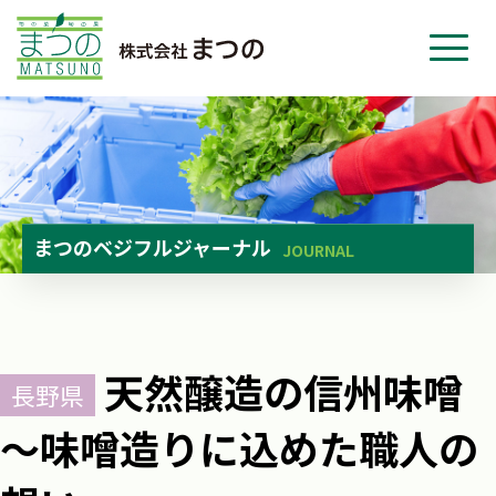
ホーム
事業紹介
会社紹介
ニュース
まつのベジフルジャーナル
JOURNAL
お問い合わせ
採用・応募
天然醸造の信州味噌
長野県
～味噌造りに込めた職人の