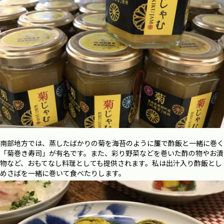
南部地方では、蒸したばかりの菊を海苔のように簾で酢飯と一緒に巻く
「菊巻き寿司」が有名です。また、彩り野菜などを巻いた酢の物やお漬
物など、おもてなし料理としても提供されます。私は出汁入り酢飯とし
めさばを一緒に巻いて食べたりします。