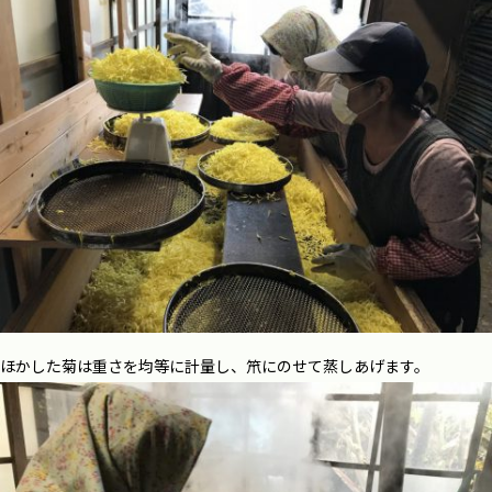
ほかした菊は重さを均等に計量し、笊にのせて蒸しあげます。