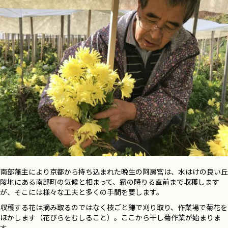
南部藩主により京都から持ち込まれた晩生の阿房宮は、水はけの良い丘
陵地にある南部町の気候と相まって、霜の降りる直前まで収穫します
が、そこには様々な工夫と多くの手間を要します。
収穫する花は摘み取るのではなく枝ごと鎌で刈り取り、作業場で菊花を
ほかします（花びらをむしること）。ここから干し菊作業が始まりま
す。