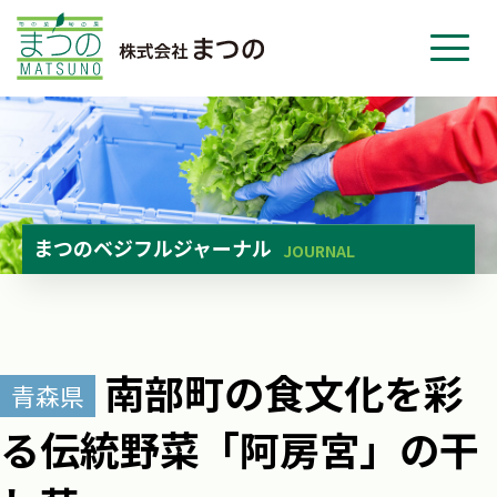
ホーム
事業紹介
会社紹介
ニュース
まつのベジフルジャーナル
JOURNAL
お問い合わせ
採用・応募
南部町の食文化を彩
青森県
る伝統野菜「阿房宮」の干