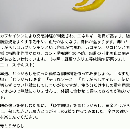
カプサイシンにより交感神経が刺激され、エネルギー消費が高まり、脂
肪燃焼をよくする効果や、血行がよくなり、身体が温まります。赤いと
うがらしはカプサンチンという色素が含まれ、カロテン、リコピンと同
様に抗酸化作用があり、ガン・動脈硬化の予防、細胞の老化防止に関連
があるといわれています。（参照：野菜ソムリエ養成講座 野菜ソムリ
エコース テキスト）
早速、とうがらしを使った簡単な調味料を作ってみましょう。「ゆず胡
椒」「とうがらし味噌」「チリ風ソース」「とうがらしオイル」、使い
切らずについ無駄にしてしまいがちですが、使う分だけ少しの量を用意
できるので無駄になりませんし、体調に合わせて調味できるのが魅力で
す。
味の違いを楽しむために、「ゆず胡椒」を青とうがらし、黄金とうがら
し、熟した赤い万願寺とうがらしの3種で作ってみました。辛さの違い
を楽しんでください。
青とうがらし