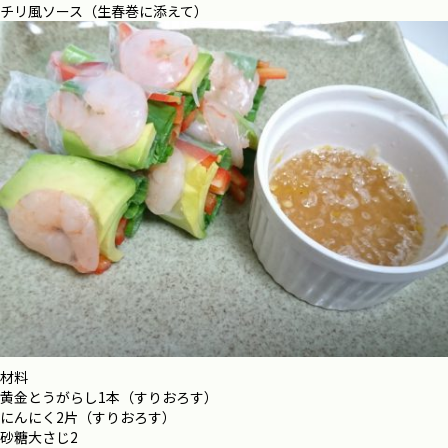
チリ風ソース（生春巻に添えて）
材料
黄金とうがらし1本（すりおろす）
にんにく2片（すりおろす）
砂糖大さじ2