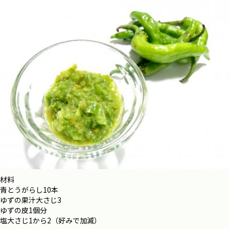
材料
青とうがらし10本
ゆずの果汁大さじ3
ゆずの皮1個分
塩大さじ1から2（好みで加減）