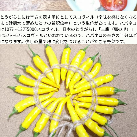
とうがらしには辛さを表す単位としてスコヴィル（辛味を感じなくなる
まで砂糖水で薄めたときの希釈倍率）という単位があります。ハバネロ
は10万〜12万5000スコヴィル、日本のとうがらし「三鷹（鷹の爪）」
は5万〜6万スコヴィルといわれているので、ハバネロの辛さの半分ほど
になります。少しの量で味に変化をつけることができる野菜です。