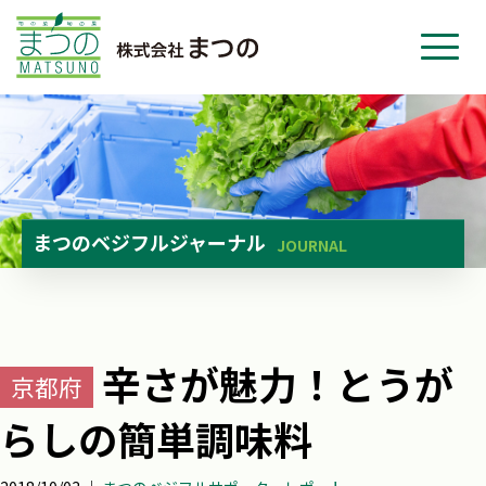
ホーム
事業紹介
会社紹介
ニュース
まつのベジフルジャーナル
JOURNAL
お問い合わせ
採用・応募
辛さが魅力！とうが
京都府
らしの簡単調味料