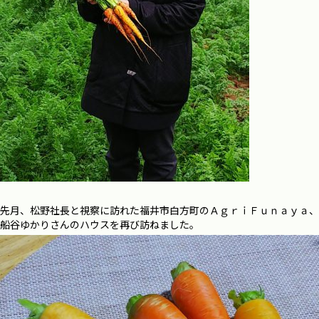
先月、松野社長と視察に訪れた福井市白方町のＡｇｒｉＦｕｎａｙａ、
船谷ゆかりさんのハウスを再び訪ねました。