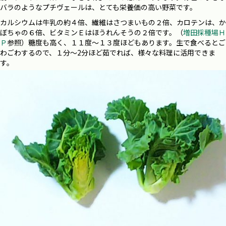
バラのようなプチヴェールは、とても栄養価の高い野菜です。
カルシウムは牛乳の約４倍、繊維はさつまいもの２倍、カロテンは、か
ぼちゃの６倍、ビタミンＥはほうれんそうの２倍です。（
増田採種場Ｈ
Ｐ
参照）糖度も高く、１１度～１３度ほどもあります。生で食べるとご
わごわするので、１分～2分ほど茹でれば、様々な料理に活用できま
す。