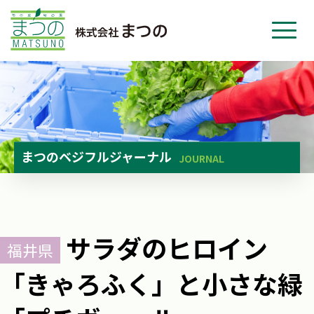
ホーム
事業紹介
会社紹介
ニュース
まつのベジフルジャーナル
JOURNAL
お問い合わせ
採用・応募
サラダのヒロイン
福井県
「きゃろふく」と小さな緑