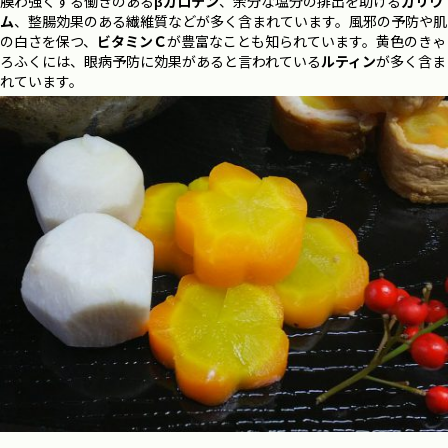
膜わ強くする働きのある
βカロテン
、余分な塩分の排出を助ける
カリウ
ム
、整腸効果のある繊維質などが多く含まれています。風邪の予防や肌
の白さを保つ、
ビタミンＣ
が豊富なことも知られています。黄色のきゃ
ろふくには、眼病予防に効果があると言われている
ルティン
が多く含ま
れています。