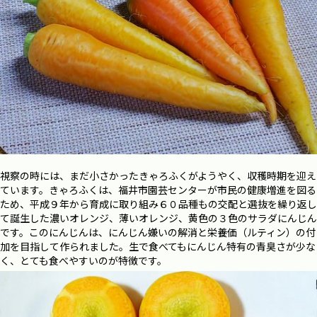
視察の時には、まだ小さかったきゃろふくがようやく、収穫時期を迎え
ています。きゃろふくは、福井市園芸センターが市民の健康増進を図る
ため、平成９年から育成に取り組み６０品種もの交配と選抜を繰り返し
て誕生した濃いオレンジ、薄いオレンジ、黄色の３色のサラダにんじん
です。このにんじんは、にんじん嫌いの解消と栄養価（ルティン）の付
加を目指して作られました。生で食べてもにんじん特有の青臭さが少な
く、とても食べやすいのが特徴です。