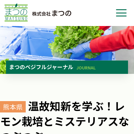
ホーム
事業紹介
会社紹介
ニュース
まつのベジフルジャーナル
JOURNAL
お問い合わせ
採用・応募
温故知新を学ぶ！レ
熊本県
モン栽培とミステリアスな