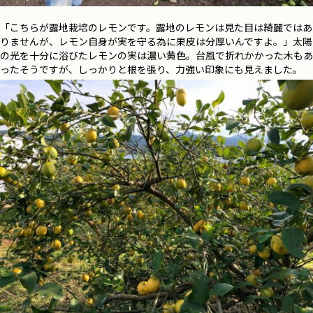
「こちらが露地栽培のレモンです。露地のレモンは見た目は綺麗ではあ
りませんが、レモン自身が実を守る為に果皮は分厚いんですよ。」太陽
の光を十分に浴びたレモンの実は濃い黄色。台風で折れかかった木もあ
ったそうですが、しっかりと根を張り、力強い印象にも見えました。