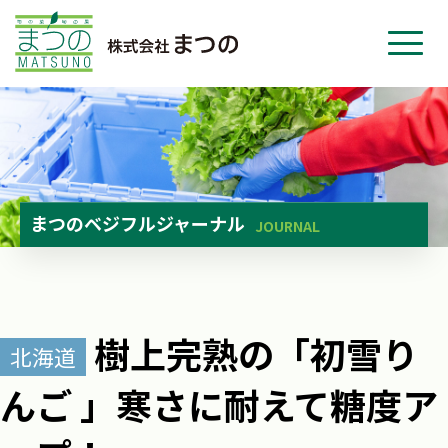
ホーム
事業紹介
会社紹介
ニュース
まつのベジフルジャーナル
JOURNAL
お問い合わせ
採用・応募
樹上完熟の「初雪り
北海道
んご 」寒さに耐えて糖度ア