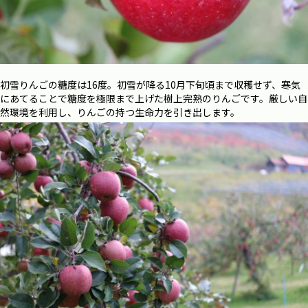
初雪りんごの糖度は16度。初雪が降る
10
月下旬頃まで収穫せず、寒気
にあてることで糖度を極限まで上げた樹上完熟のりんごです。厳しい自
然環境を利用し、りんごの持つ生命力を引き出します。