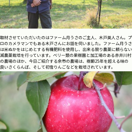
取材させていただいたのはファーム月うさのご主人、木戸英人さん。プ
ロのカメラマンでもある木戸さんにお話を伺いました。ファーム月うさ
は米ぬかをはじめとする有機肥料を使用し、出来る限り農薬に頼らない
減農薬栽培を行っています。ベリー類の果樹園と加工場のある赤井川村
の農場のほか、今日ご紹介する余市の農場は、樹齢
25
年を超える味の
良いさくらんぼ、そして初雪りんごなどを栽培されています。