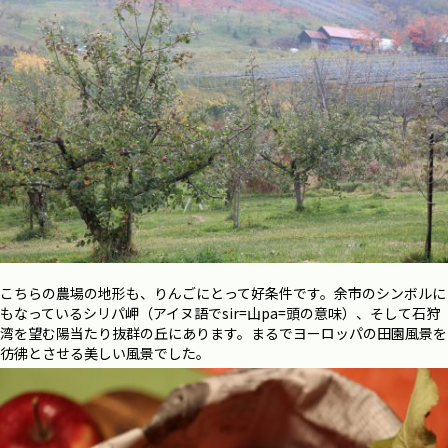
こちらの農場の地形も、りんごにとって好条件です。余市のシンボルに
もなっているシリパ岬（アイヌ語で
sir=
山
pa=
頭の意味）、そして石狩
湾を望む陽当たり抜群の丘にあります。まるでヨーロッパの田園風景を
彷彿とさせる美しい風景でした。