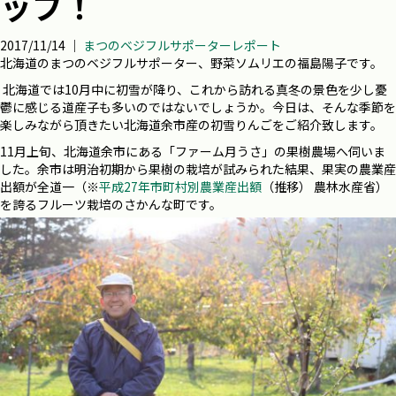
ップ！
2017/11/14 ｜
まつのベジフルサポーターレポート
北海道のまつのベジフルサポーター、野菜ソムリエの福島陽子です。
北海道では
10
月中に初雪が降り、これから訪れる真冬の景色を少し憂
鬱に感じる道産子も多いのではないでしょうか。今日は、そんな季節を
楽しみながら頂きたい北海道余市産の初雪りんごをご紹介致します。
11
月上旬、北海道余市にある「ファーム月うさ」の果樹農場へ伺いま
した。余市は明治初期から果樹の栽培が試みられた結果、果実の農業産
出額が全道一（※
平成27年市町村別農業産出額
（推移） 農林水産省）
を誇るフルーツ栽培のさかんな町です。