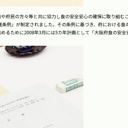
者や府民の方々等と共に協力し食の安全安心の確保に取り組む
推進条例」が制定されました。その条例に基づき、府における食
めるために2008年3月には5カ年計画として「大阪府食の安全