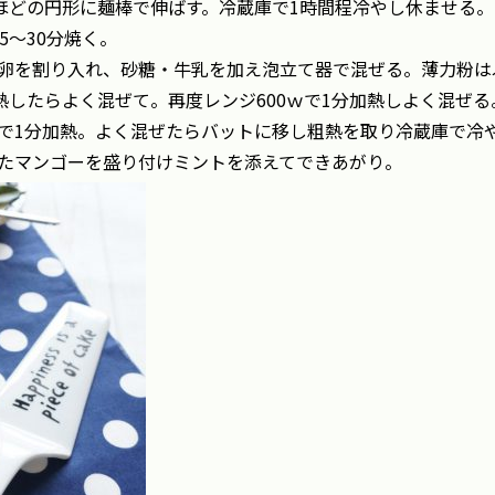
チほどの円形に麺棒で伸ばす。冷蔵庫で1時間程冷やし休ませる。
5～30分焼く。
に卵を割り入れ、砂糖・牛乳を加え泡立て器で混ぜる。薄力粉は
熱したらよく混ぜて。再度レンジ600ｗで1分加熱しよく混ぜる
ｗで1分加熱。よく混ぜたらバットに移し粗熱を取り冷蔵庫で冷
ったマンゴーを盛り付けミントを添えてできあがり。