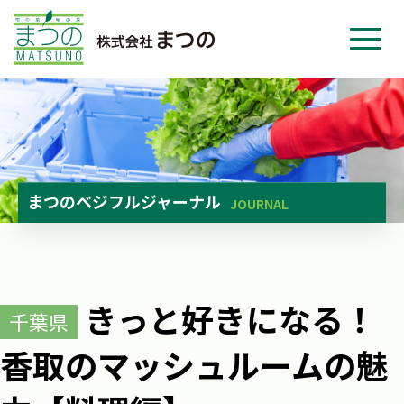
ホーム
事業紹介
会社紹介
ニュース
まつのベジフルジャーナル
JOURNAL
お問い合わせ
採用・応募
きっと好きになる！
千葉県
香取のマッシュルームの魅