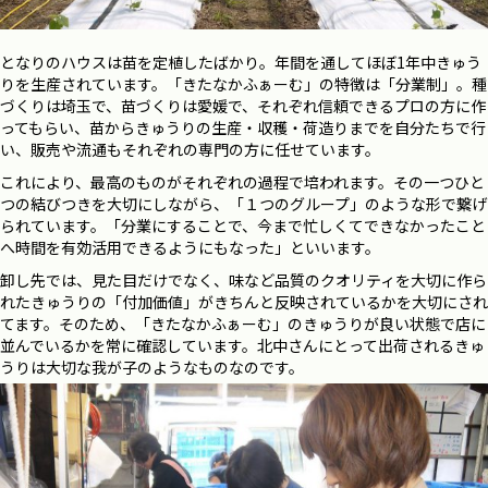
となりのハウスは苗を定植したばかり。年間を通してほぼ1年中きゅう
りを生産されています。「きたなかふぁーむ」の特徴は「分業制」。種
づくりは埼玉で、苗づくりは愛媛で、それぞれ信頼できるプロの方に作
ってもらい、苗からきゅうりの生産・収穫・荷造りまでを自分たちで行
い、販売や流通もそれぞれの専門の方に任せています。
これにより、最高のものがそれぞれの過程で培われます。その一つひと
つの結びつきを大切にしながら、「１つのグループ」のような形で繋げ
られています。「分業にすることで、今まで忙しくてできなかったこと
へ時間を有効活用できるようにもなった」といいます。
卸し先では、見た目だけでなく、味など品質のクオリティを大切に作ら
れたきゅうりの「付加価値」がきちんと反映されているかを大切にされ
てます。そのため、「きたなかふぁーむ」のきゅうりが良い状態で店に
並んでいるかを常に確認しています。北中さんにとって出荷されるきゅ
うりは大切な我が子のようなものなのです。