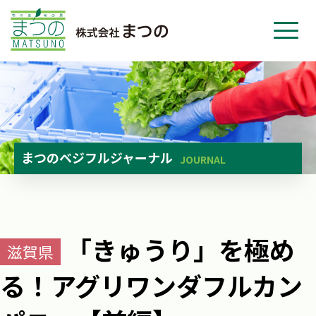
ホーム
事業紹介
会社紹介
ニュース
まつのベジフルジャーナル
JOURNAL
お問い合わせ
採用・応募
「きゅうり」を極め
滋賀県
る！アグリワンダフルカン