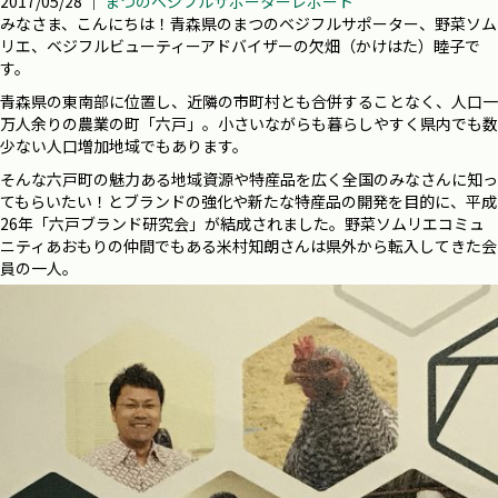
2017/05/28 ｜
まつのベジフルサポーターレポート
みなさま、こんにちは！青森県のまつのベジフルサポーター、野菜ソム
リエ、ベジフルビューティーアドバイザーの欠畑（かけはた）睦子で
す。
青森県の東南部に位置し、近隣の市町村とも合併することなく、人口一
万人余りの農業の町「六戸」。小さいながらも暮らしやすく県内でも数
少ない人口増加地域でもあります。
そんな六戸町の魅力ある地域資源や特産品を広く全国のみなさんに知っ
てもらいたい！とブランドの強化や新たな特産品の開発を目的に、平成
26年「六戸ブランド研究会」が結成されました。野菜ソムリエコミュ
ニティあおもりの仲間でもある米村知朗さんは県外から転入してきた会
員の一人。