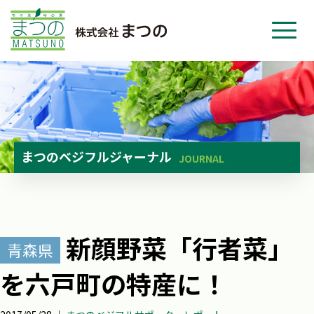
ホーム
事業紹介
会社紹介
ニュース
まつのベジフルジャーナル
JOURNAL
お問い合わせ
採用・応募
新顔野菜「行者菜」
青森県
を六戸町の特産に！