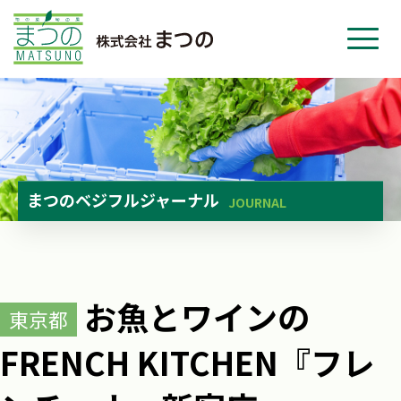
ホーム
事業紹介
会社紹介
ニュース
まつのベジフルジャーナル
JOURNAL
お問い合わせ
採用・応募
お魚とワインの
東京都
FRENCH KITCHEN『フレ