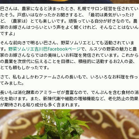
巴さんは、農家になると決まったとき、札幌でサロン経営を任されてい
たそう。戸惑いはなかったかお聞きすると、「最初は勇気がいったけ
ど、（農家は）とても楽しいです。頑張っている自分が好きなので。農
家のお嫁さんはつらいという声をよく聞くけれど、そんなことはないん
ですよ」
そんな前向きで明るい巴さん、野菜ソムリエとしても活動されていま
す。
野菜ソムリエ吉川巴Facebookページ
で、ルスツの野菜の魅力と農
家のお嫁さんならではの美味しいお料理を発信されています。これから
の農業を次世代に伝えることを目標に、積極的に活動するお
2
人の姿、
とても頼もしかったです。
さて、私もよしかわファームさんの長いもで、いろいろなお料理を作っ
てみました。
長いもは消化酵素のアミラーゼが豊富なので、でんぷんを含む食材の消
化を助けます。また、新陳代謝や細胞の増殖機能など、老化防止の効果
が期待される粘り成分も多く含まれます。