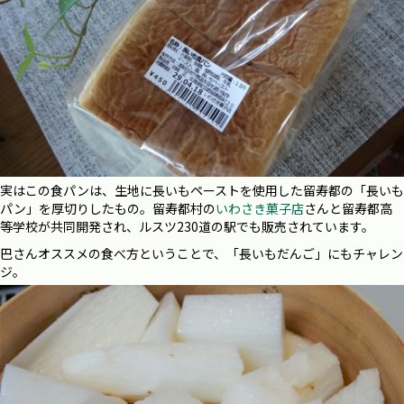
実はこの食パンは、生地に長いもペーストを使用した留寿都の「長いも
パン」を厚切りしたもの。留寿都村の
いわさき菓子店
さんと留寿都高
等学校が共同開発され、ルスツ
230
道の駅でも販売されています。
巴さんオススメの食べ方ということで、「長いもだんご」にもチャレン
ジ。