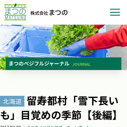
ホーム
事業紹介
会社紹介
ニュース
まつのベジフルジャーナル
JOURNAL
お問い合わせ
採用・応募
留寿都村「雪下長い
北海道
も」目覚めの季節【後編】