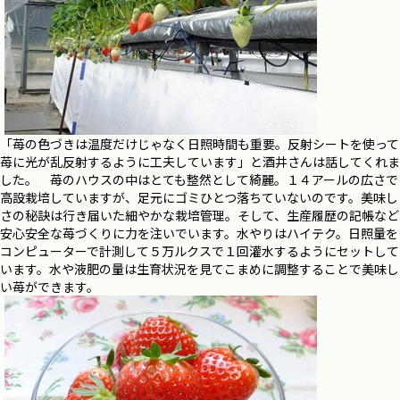
「苺の色づきは温度だけじゃなく日照時間も重要。反射シートを使って
苺に光が乱反射するように工夫しています」と酒井さんは話してくれま
した。 苺のハウスの中はとても整然として綺麗。１４アールの広さで
高設栽培していますが、足元にゴミひとつ落ちていないのです。美味し
さの秘訣は行き届いた細やかな栽培管理。そして、生産履歴の記帳など
安心安全な苺づくりに力を注いでいます。水やりはハイテク。日照量を
コンピューターで計測して５万ルクスで１回灌水するようにセットして
います。水や液肥の量は生育状況を見てこまめに調整することで美味し
い苺ができます。