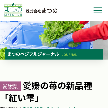
ホーム
事業紹介
会社紹介
ニュース
まつのベジフルジャーナル
JOURNAL
お問い合わせ
採用・応募
愛媛の苺の新品種
愛媛県
「紅い雫」