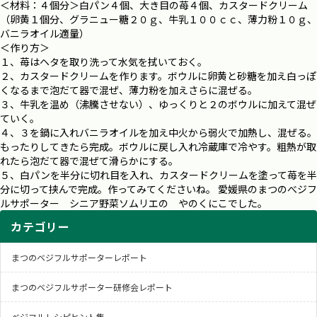
＜材料：４個分＞白パン４個、大き目の苺４個、カスタードクリーム
（卵黄１個分、グラニュー糖２０ｇ、牛乳１００ｃｃ、薄力粉１０ｇ、
バニラオイル適量）
＜作り方＞
１、苺はヘタを取り洗って水気を拭いておく。
２、カスタードクリームを作ります。ボウルに卵黄と砂糖を加え白っぽ
くなるまで泡だて器で混ぜ、薄力粉を加えさらに混ぜる。
３、牛乳を温め（沸騰させない）、ゆっくりと２のボウルに加えて混ぜ
ていく。
４、３を鍋に入れバニラオイルを加え中火から弱火で加熱し、混ぜる。
もったりしてきたら完成。ボウルに戻し入れ冷蔵庫で冷やす。粗熱が取
れたら泡だて器で混ぜて滑らかにする。
５、白パンを半分に切れ目を入れ、カスタードクリームを塗って苺を半
分に切って挟んで完成。作ってみてくださいね。 愛媛県のまつのべジフ
ルサポーター シニア野菜ソムリエの やのくにこでした。
カテゴリー
まつのベジフルサポーターレポート
まつのベジフルサポーター研修会レポート
ベジフルレシピヒント集