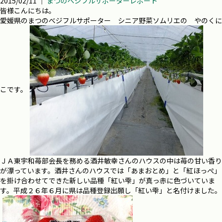
2015/02/11 ｜
まつのベジフルサポーターレポート
皆様こんにちは。
愛媛県のまつのべジフルサポーター シニア野菜ソムリエの やのくに
こです。
ＪＡ東宇和苺部会長を務める酒井敏幸さんのハウスの中は苺の甘い香り
が漂っています。酒井さんのハウスでは「あまおとめ」と「紅ほっぺ」
を掛け合わせてできた新しい品種「紅い雫」が真っ赤に色づいていま
す。平成２６年６月に県は品種登録出願し「紅い雫」と名付けました。