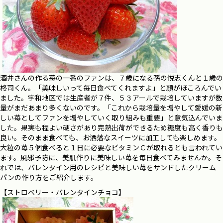
酒井さんの作る苺の一番のファンは、７歳になる孫の悦志くんと１歳の
柊司くん。「美味しいって毎日食べてくれますよ」と顔がほころんでい
ました。宇和地区では生産者が７件、５３アールで栽培していますが数
量がまだあまり多くないのです。「これから栽培量を増やして愛媛の新
しい苺としてファンを増やしていく取り組みも重要」と意気込んでいま
した。果実も程よい硬さがあり完熟出荷ができるため糖度も高く香りも
良い。そのまま食べても、お洒落なスイーツに加工しても楽しめます。
大粒の苺５個食べると１日に必要なビタミンＣが取れるとも言われてい
ます。風邪予防に、美肌作りに美味しい苺を毎日食べてみませんか。そ
れでは、バレンタイン用のレシピと美味しい苺をサンドしたクリーム
パンの作り方をご紹介します。
【ストロベリー・バレンタインチョコ】