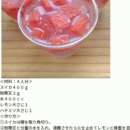
＜材料：４人分＞
スイカ４００ｇ
粉寒天２ｇ
水４００ｃｃ
レモン大さじ１
ハチミツ大さじ１
＜作り方＞
①スイカは種を取り角切り。
②粉寒天と分量の水を入れ、沸騰させたら火を止めてレモンと蜂蜜を混