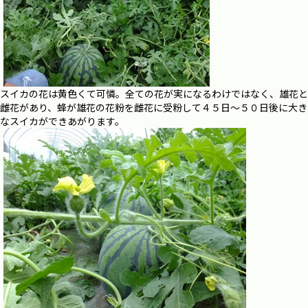
スイカの花は黄色くて可憐。全ての花が実になるわけではなく、雄花と
雌花があり、蜂が雄花の花粉を雌花に受粉して４５日～５０日後に大き
なスイカができあがります。