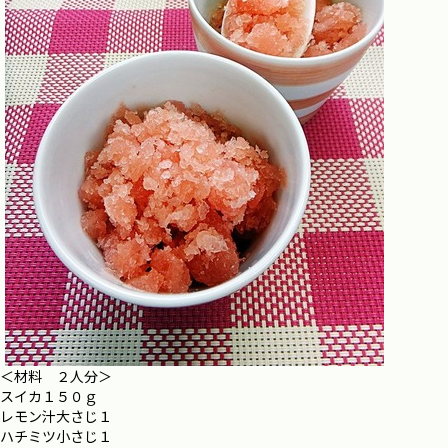
＜材料 ２人分＞
スイカ１５０ｇ
レモン汁大さじ１
ハチミツ小さじ１