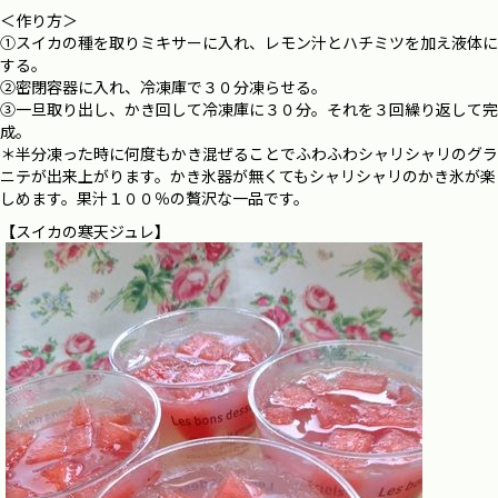
＜作り方＞
①スイカの種を取りミキサーに入れ、レモン汁とハチミツを加え液体に
する。
②密閉容器に入れ、冷凍庫で３０分凍らせる。
③一旦取り出し、かき回して冷凍庫に３０分。それを３回繰り返して完
成。
＊半分凍った時に何度もかき混ぜることでふわふわシャリシャリのグラ
ニテが出来上がります。かき氷器が無くてもシャリシャリのかき氷が楽
しめます。果汁１００％の贅沢な一品です。
【
スイカの寒天ジュレ
】