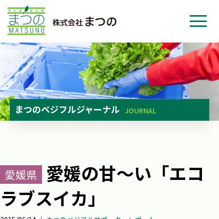
ホーム
事業紹介
会社紹介
ニュース
まつのベジフルジャーナル
JOURNAL
お問い合わせ
採用・応募
愛媛の甘～い「エコ
愛媛県
ラブスイカ」