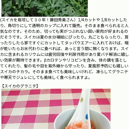
(スイカを栽培して３０年！藤田秀美さん）1/4カットや 1/8カットした
り、角切りにして透明のカップに入れて販売。そのまま食べられると人
気なのです。そのため、切っても実がつぶれない固い果肉が好まれるの
だそうです。スイカは夏の水分補給にぴったり。丸ごともらったり、買
ったりしたら家ですぐにカットしてタッパウエアーに入れておけば、喉
が乾いたらお水代わりに食べれば、あっと言う間に無くなります。スイ
カに含まれるカリウムには疲労回復や利尿作用があり夏バテ解消に嬉し
い効果が期待できます。βカロテンやリコピンを含み、体の錆を落とし
てくれたり、髪の毛や目を紫外線から守ったり、夏風邪予防にも嬉しい
スイカのチカラ。そのまま食べても美味しいけれど、凍らしてグラニテ
や寒天でジュレにしても美味しく食べられますよ。
【スイカのグラニテ】