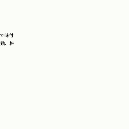
で味付
地鶏、舞