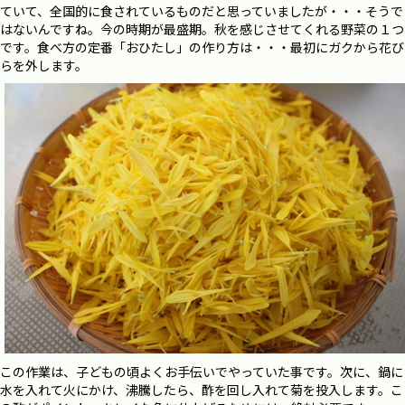
ていて、全国的に食されているものだと思っていましたが・・・そうで
はないんですね。今の時期が最盛期。秋を感じさせてくれる野菜の１つ
です。食べ方の定番「おひたし」の作り方は・・・最初にガクから花び
らを外します。
この作業は、子どもの頃よくお手伝いでやっていた事です。次に、鍋に
水を入れて火にかけ、沸騰したら、酢を回し入れて菊を投入します。こ