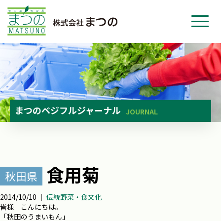
ホーム
事業紹介
会社紹介
ニュース
まつのベジフルジャーナル
JOURNAL
お問い合わせ
採用・応募
食用菊
秋田県
2014/10/10 ｜
伝統野菜・食文化
皆様 こんにちは。
「秋田のうまいもん」