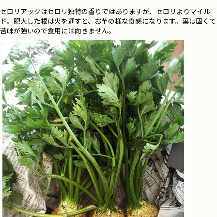
セロリアックは
セロリ独特の香りではありますが、
セロリよりマイル
ド。
肥大した根は火を通すと、お芋の様な
食感になります。
葉は固くて
苦味が強いので
食用には向きません。