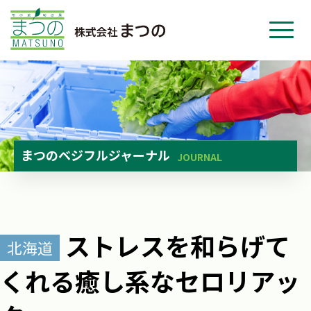
ホーム
事業紹介
会社紹介
ニュース
まつのベジフルジャーナル
JOURNAL
お問い合わせ
採用・応募
ストレスを和らげて
北海道
くれる癒し系なセロリアッ