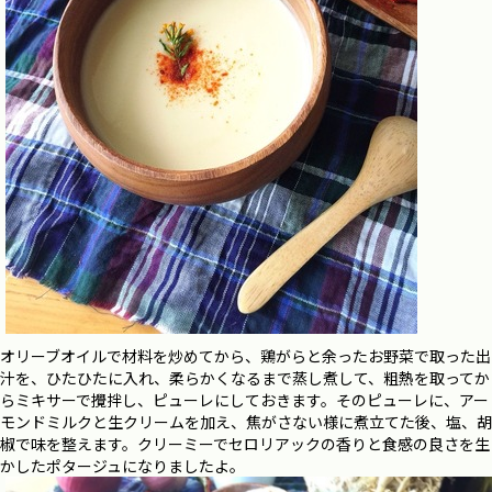
オリーブオイルで材料を炒めてから、鶏がらと余ったお野菜で取った出
汁を、ひたひたに入れ、柔らかくなるまで蒸し煮して、粗熱を取ってか
らミキサーで攪拌し、ピューレにしておきます。そのピューレに、アー
モンドミルクと生クリームを加え、焦がさない様に煮立てた後、塩、胡
椒で味を整えます。クリーミーでセロリアックの香りと食感の良さを生
かしたポタージュになりましたよ。