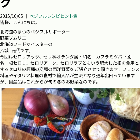
ク
2015/10/05 ｜
ベジフルレシピヒント集
皆様、こんにちは。
北海道のまつのベジフルサポーター
野菜ソムリエ
北海道フードマイスターの
八城 元代です。
今回はセロリアック、セリ科オランダ属・和名 カブラミツバ ・別
名 根セロリ、セロリアーク、セロリラブともいう肥大した根を食用と
するセロリの原種の変種の西洋野菜をご紹介させて頂きます。
フランス
料理やイタリア料理の食材で
輸入品が主流となり通年出回って
います
が、国産品はこれからが旬の
冬のお野菜なのです。