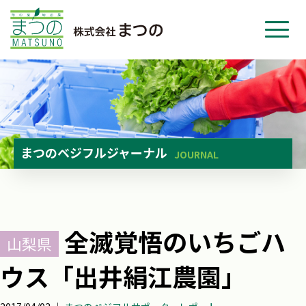
ホーム
事業紹介
会社紹介
ニュース
まつのベジフルジャーナル
JOURNAL
お問い合わせ
採用・応募
全滅覚悟のいちごハ
山梨県
ウス「出井絹江農園」