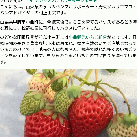
2017/04/03 ｜
まつのベジフルサポーターレポート
こんにちは。山梨県のまつのベジフルサポーター・野菜ソムリエプロ・
パンアドバイザーの村上由実です。
山梨県甲府市小曲町に、全滅覚悟でいちごを育てるハウスがあるとの噂
を耳にし、松野社長に同行してハウスに伺いました。
のどかな田園風景が並ぶ小曲町には
小曲観光いちご組合
があります。日
照時間の長さと豊富な地下水に恵まれ、県内有数のいちご産地となって
いるこの地区では、地元の人はもちろん、観光で訪れた多くのいちごフ
ァンを魅了しています。車から降りるといちごの甘い香りが漂っていま
す。