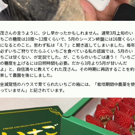
茂さんの言うように、少し早かったかもしれません。通常3月上旬のい
ちごの糖度は10度～12度くらいで、5月のシーズン終盤には16度くらい
になるとのこと。思わず私は「え？」と聞き返してしまいました。毎年
必ずいちご狩りでたらふくいちごを食べている私の認識では、5月のい
ちごは甘くない、が定説でした。が、こちらのいちごは違う！「いちご
の糖度を上げるには日照時間も必要。だから3月より5月が甘いんだ
よ」と、自信満々に教えてくれた茂さん。その時期に再訪することを約
束して農園を後にしました。
全滅覚悟のハウスで育てられたいちごの箱には、「栽培期間中農薬を使
っていません」と記されています。