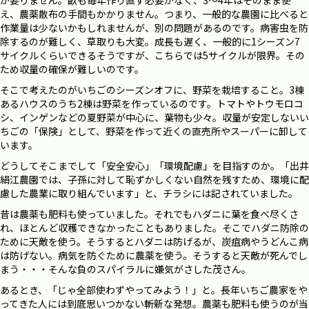
が要りません。畝も毎年作り直す必要がなく、3～4年はそのまま使
え、農薬散布の手間もかかりません。つまり、一般的な農園に比べると
作業量は少ないかもしれませんが、別の問題があるのです。病害虫を防
除するのが難しく、草取りも大変。成長も遅く、一般的に1シーズン7
サイクルくらいできるそうですが、こちらでは5サイクルが限界。その
ため収量の確保が難しいのです。
そこで考えたのがいちごのシーズンオフに、野菜を栽培すること。3棟
あるハウスのうち2棟は野菜を作っているのです。トマトやトウモロコ
シ、インゲンなどの夏野菜が中心に、葉物も少々。収量が安定しないい
ちごの「保険」として、野菜を作って近くの直売所やスーパーに卸して
います。
どうしてそこまでして「安全安心」「環境配慮」を目指すのか。「出井
絹江農園では、子孫に対して恥ずかしくない自然を残すため、環境に配
慮した農業に取り組んでいます」と、チラシには記されていました。
昔は農薬も肥料も使っていました。それでもハダニに葉を食べ尽くさ
れ、ほとんど収穫できなかったこともありました。そこでハダニ防除の
ために天敵を使う。そうするとハダニは防げるが、炭疽病やうどんこ病
は防げない。病気を防ぐために農薬を使う。そうすると天敵が死んでし
まう・・・そんな負のスパイラルに嫌気がさした茂さん。
あるとき、「じゃ全部使わずやってみよう！」と。長年いちご農家をや
ってきた人には到底思いつかない斬新な発想。農薬も肥料も使うのが当