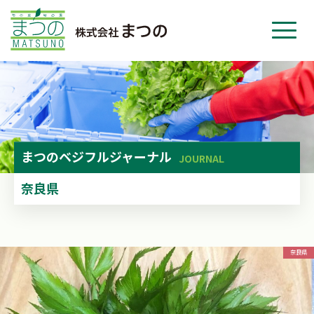
ホーム
事業紹介
会社紹介
ニュース
まつの
ベジフルジャーナル
JOURNAL
お問い合わせ
奈良県
採用・応募
奈良県