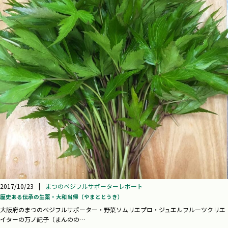
2017/10/23
|
まつのベジフルサポーターレポート
歴史ある伝承の生薬・大和当帰（やまととうき）
大阪府のまつのベジフルサポーター・野菜ソムリエプロ・ジュエルフルーツクリエ
イターの万ノ記子（まんのの…