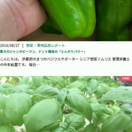
2016/08/27
|
野菜・果物品目レポート
驚きのジャンボピーマン、ナント種苗の「とんがりパワー」
こんにちは。 京都府のまつのベジフルサポーター シニア野菜ソムリエ 管理栄養士
の中本絵里です。 毎日…
奈良県