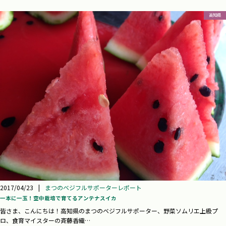
高知県
2017/04/23
|
まつのベジフルサポーターレポート
一本に一玉！空中栽培で育てるアンテナスイカ
皆さま、こんにちは！高知県のまつのベジフルサポーター、野菜ソムリエ上級プ
ロ、食育マイスターの斉藤香織…