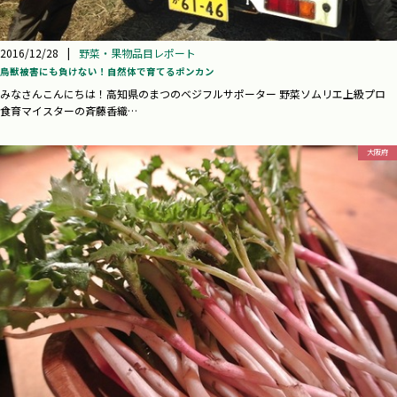
2016/12/28
|
野菜・果物品目レポート
鳥獣被害にも負けない！自然体で育てるポンカン
みなさんこんにちは！高知県のまつのベジフルサポーター 野菜ソムリエ上級プロ
食育マイスターの斉藤香織…
大阪府