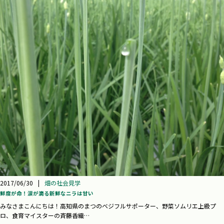
2017/06/30
|
畑の社会見学
鮮度が命！涙が滴る新鮮なニラは甘い
みなさまこんにちは！高知県のまつのベジフルサポーター、野菜ソムリエ上級プ
ロ、食育マイスターの斉藤香織…