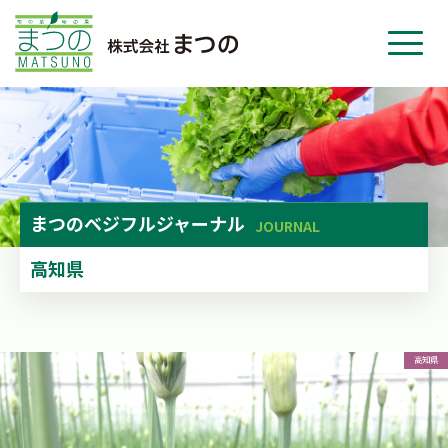
ホーム
事業紹介
会社紹介
ニュース
まつの
ベジフルジャーナル
JOURNAL
お問い合わせ
高知県
採用・応募
高知県