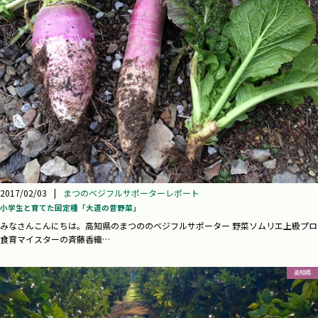
2017/02/03
|
まつのベジフルサポーターレポート
小学生と育てた固定種「大道の昔野菜」
みなさんこんにちは。高知県のまつののベジフルサポーター 野菜ソムリエ上級プロ
食育マイスターの斉藤香織…
高知県